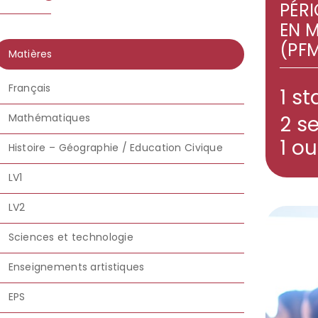
PÉR
EN M
(PF
Matières
Français
1 s
Mathématiques
2 s
1 o
Histoire – Géographie / Education Civique
LV1
LV2
Sciences et technologie
Enseignements artistiques
EPS